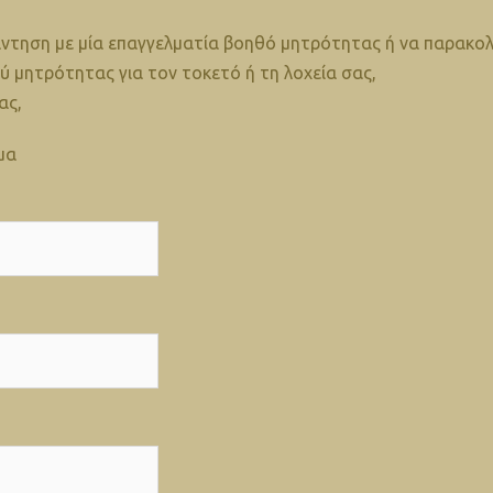
άντηση με μία επαγγελματία βοηθό μητρότητας ή να παρακολ
ού μητρότητας για τον τοκετό ή τη λοχεία σας,
ας,
μα