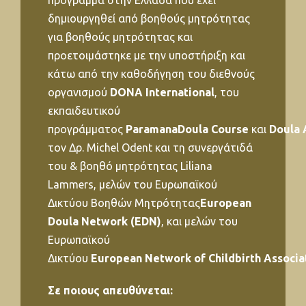
πρόγραμμα στην Ελλάδα που έχει
δημιουργηθεί από βοηθούς μητρότητας
για βοηθούς μητρότητας και
προετοιμάστηκε με την υποστήριξη και
κάτω από την καθοδήγηση του διεθνούς
οργανισμού
DONA International
, του
εκπαιδευτικού
προγράμματος
ParamanaDoula
Course
και
Doula
τον Δρ. Michel Odent και τη συνεργάτιδά
του & βοηθό μητρότητας Liliana
Lammers, μελών του Ευρωπαϊκού
Δικτύου Βοηθών Μητρότητας
European
Doula Network (
EDN
)
, και μελών του
Ευρωπαϊκού
Δικτύου
E
uropean
N
etwork
of
C
hildbirth
A
ssocia
Σε ποιους απευθύνεται: