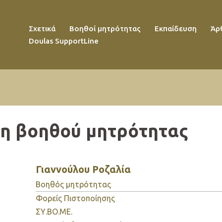
Σχετικά
Βοηθοί μητρότητας
Εκπαίδευση
Άρ
Doulas SupportLine
η βοηθού μητρότητας
Γιαννούλου
Ροζαλία
Βοηθός μητρότητας
Φορείς Πιστοποίησης
ΣΥ.ΒΟ.ΜΕ.